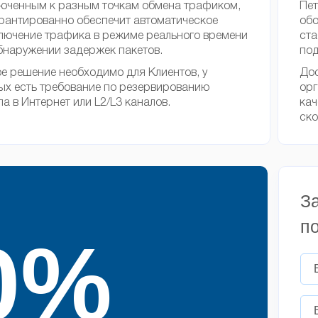
юченным к разным точкам обмена трафиком,
Пет
арантированно обеспечит автоматическое
обо
лючение трафика в режиме реального времени
ста
бнаружении задержек пакетов.
под
е решение необходимо для Клиентов, у
Дос
ых есть требование по резервированию
орг
па в Интернет или L2/L3 каналов.
кач
ско
З
п
0%