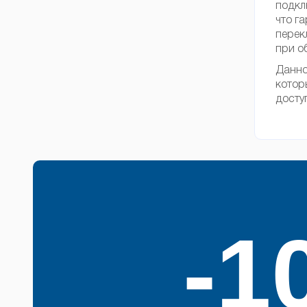
подкл
что г
перек
при о
Данно
котор
досту
-1