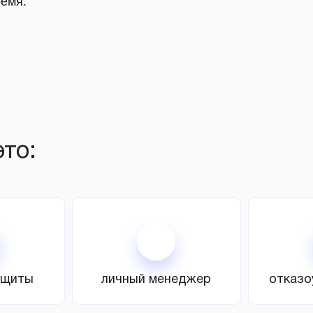
ремя.
то:
ащиты
личный менеджер
отказо