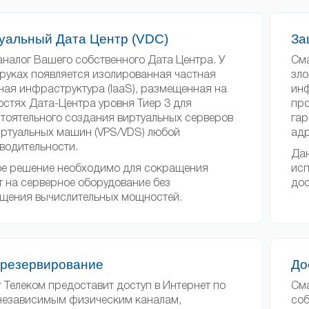
уальный Дата Центр (VDC)
За
аналог Вашего собственного Дата Центра. У
Сма
 руках появляется изолированная частная
зло
ная инфраструктура (IaaS), размещенная на
инф
стях Дата-Центра уровня Тиер 3 для
про
тоятельного создания виртуальных серверов
гар
иртуальных машин (VPS/VDS) любой
адр
водительности.
Дан
е решение необходимо для сокращения
исп
т на серверное оборудование без
дос
щения вычислительных мощностей.
резервирование
До
 Телеком предоставит доступ в Интернет по
Сма
независимым физическим каналам,
соб