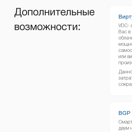
Дополнительные
Вирт
возможности:
VDC- 
Вас в
облач
мощно
самос
или в
произ
Данно
затра
сокра
BGP 
Смарт
двум 